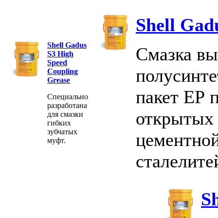
Shell Gad
Shell Gadus
Смазка вы
S3 High
Speed
полусинте
Coupling
Grease
пакет ЕР 
Специально
разработана
открытых 
для смазки
гибких
зубчатых
цементно
муфт.
сталелит
Sh