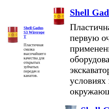
Shell Ga
Пластична
Shell Gadus
S3 Wirerope
первую оч
T
Пластичная
применен
смазка
высочайшего
оборудова
качества для
открытых
зубчатых
экскавато
передач и
канатов.
условиях 
окружающ