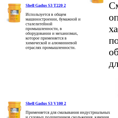
С
Shell Gadus S3 T220 2
о
Используется в общем
машиностроении, бумажной и
сталелитейной
х
промышленности, в
оборудовании и механизмах,
п
которое применяется в
химической и алюминиевой
отраслях промышленности.
о
дл
Shell Gadus S3 V100 2
Применяется для смазывания индустриальных
и судовых подшипников скольжения, качения