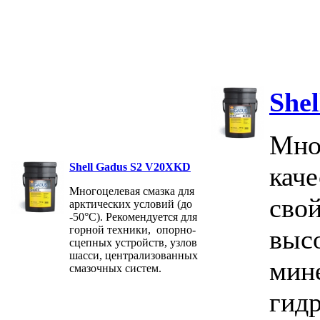
Shel
Мно
Shell Gadus S2 V20XKD
кач
Многоцелевая смазка для
свой
арктических условий (до
-50°C). Рекомендуется для
горной техники, опорно-
выс
сцепных устройств, узлов
шасси, централизованных
мин
смазочных систем.
гидр