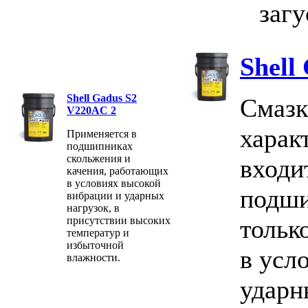
загу
Shell
Shell Gadus S2
Смазк
V220AC 2
харак
Применяется в
подшипниках
скольжения и
входи
качения, работающих
в условиях высокой
подши
вибрации и ударных
нагрузок, в
присутствии высоких
тольк
температур и
избыточной
в усл
влажности.
ударн