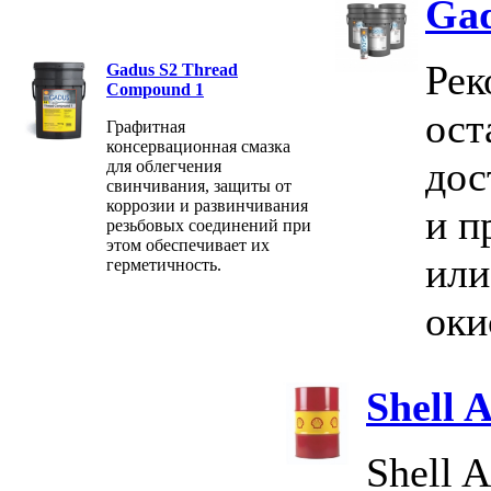
Gad
Рек
Gadus S2 Thread
Compound 1
ост
Графитная
консервационная смазка
дос
для облегчения
свинчивания, защиты от
коррозии и развинчивания
и п
резьбовых соединений при
этом обеспечивает их
или
герметичность.
оки
Shell 
Shell 