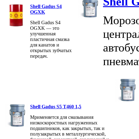
Shell 
Shell Gadus S4
OGXK
Морозо
Shell Gadus S4
OGXK — это
центра
улучшенная
пластичная смазка
автобу
для канатов и
открытых зубчатых
передач.
пневма
Shell Gadus S5 T460 1,5
Мрименяется для смазывания
низкоскоростных нагруженных
подшипников, как закрытых, так и
полузакрытых в металлургической,