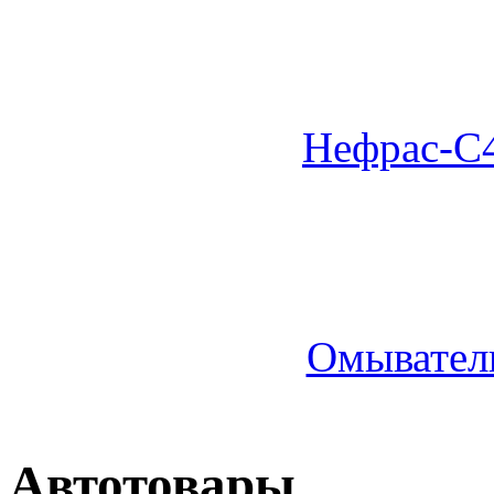
Нефрас-С4
Омыватель
Автотовары