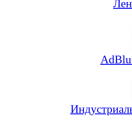
Лен
AdBlu
Индустриал