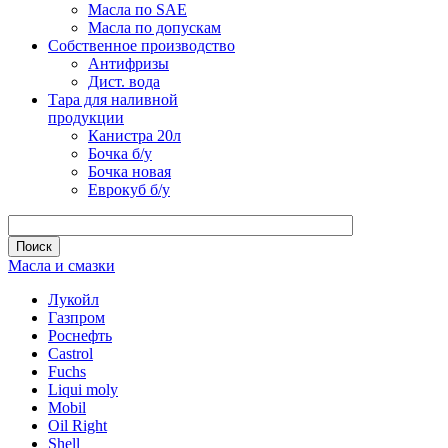
Масла по SAE
Масла по допускам
Собственное производство
Антифризы
Дист. вода
Тара для наливной
продукции
Канистра 20л
Бочка б/у
Бочка новая
Еврокуб б/у
Масла и смазки
Лукойл
Газпром
Роснефть
Castrol
Fuchs
Liqui moly
Mobil
Oil Right
Shell