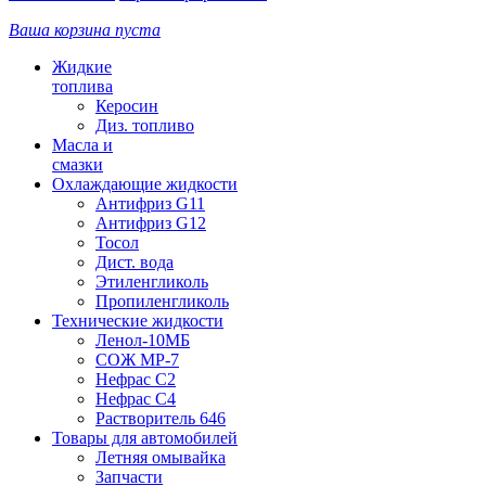
Ваша корзина пуста
Жидкие
топлива
Керосин
Диз. топливо
Масла и
смазки
Охлаждающие жидкости
Антифриз G11
Антифриз G12
Тосол
Дист. вода
Этиленгликоль
Пропиленгликоль
Технические жидкости
Ленол-10МБ
СОЖ МР-7
Нефрас С2
Нефрас С4
Растворитель 646
Товары для автомобилей
Летняя омывайка
Запчасти