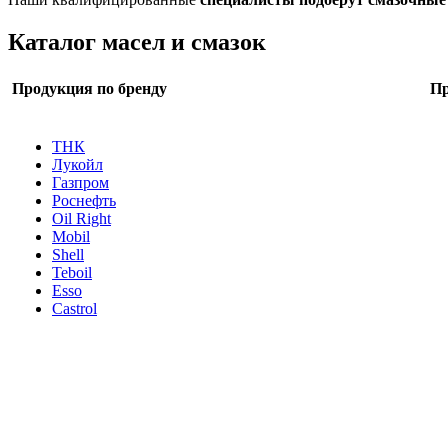
Каталог масел и смазок
Продукция по бренду
Пр
ТНК
Лукойл
Газпром
Роснефть
Oil Right
Mobil
Shell
Teboil
Esso
Castrol