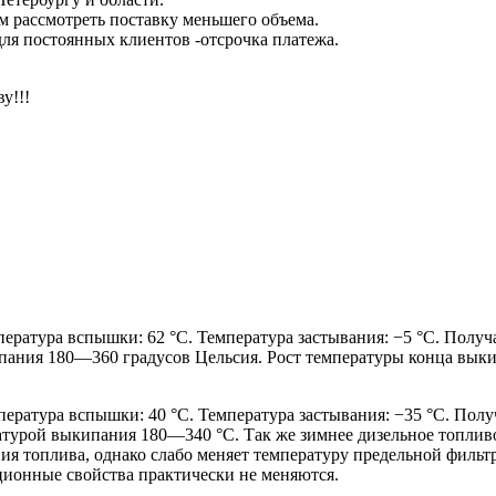
 рассмотреть поставку меньшего объема.
для постоянных клиентов -отсрочка платежа.
у!!!
емпература вспышки: 62 °C. Температура застывания: −5 °C. По
пания 180—360 градусов Цельсия. Рост температуры конца вык
Температура вспышки: 40 °C. Температура застывания: −35 °C. П
урой выкипания 180—340 °C. Так же зимнее дизельное топливо 
ия топлива, однако слабо меняет температуру предельной фильт
ционные свойства практически не меняются.