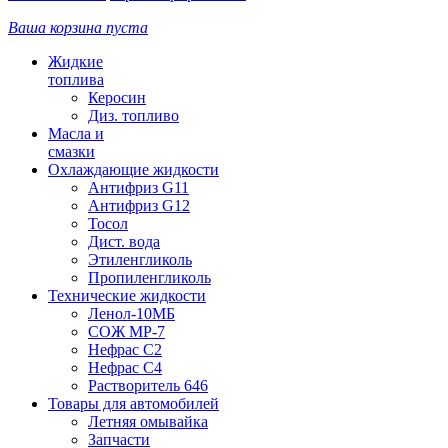
Ваша корзина пуста
Жидкие
топлива
Керосин
Диз. топливо
Масла и
смазки
Охлаждающие жидкости
Антифриз G11
Антифриз G12
Тосол
Дист. вода
Этиленгликоль
Пропиленгликоль
Технические жидкости
Ленол-10МБ
СОЖ МР-7
Нефрас С2
Нефрас С4
Растворитель 646
Товары для автомобилей
Летняя омывайка
Запчасти