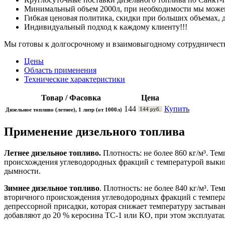
Минимальный объем 2000л, при необходимости мы можем
Гибкая ценовая политика, скидки при больших объемах, 
Индивидуальный подход к каждому клиенту!!!
Мы готовы к долгосрочному и взаимовыгодному сотрудничеств
Цены
Область применения
Технические характеристики
Товар / Фасовка
Цена
144
Купить
144 руб.
Дизельное топливо (летнее), 1 литр (от 1000л)
Применение дизельного топлива
Летнее дизельное топливо.
Плотность: не более 860 кг/м³. Т
происхождения углеводородных фракций с температурой выки
дымности.
Зимнее дизельное топливо
. Плотность: не более 840 кг/м³. 
вторичного происхождения углеводородных фракций с температ
депрессорной присадки, которая снижает температуру застыван
добавляют до 20 % керосина ТС-1 или КО, при этом эксплуата