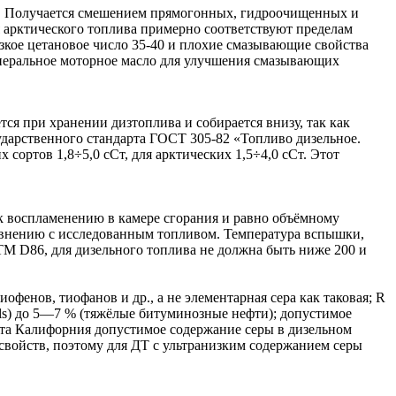
 °C. Получается смешением прямогонных, гидроочищенных и
арктического топлива примерно соответствуют пределам
кое цетановое число 35-40 и плохие смазывающие свойства
неральное моторное масло для улучшения смазывающих
ся при хранении дизтоплива и собирается внизу, так как
ударственного стандарта ГОСТ 305-82 «Топливо дизельное.
 сортов 1,8÷5,0 сСт, для арктических 1,5÷4,0 сСт. Этот
 к воспламенению в камере сгорания и равно объёмному
равнению с исследованным топливом. Температура вспышки,
TM D86, для дизельного топлива не должна быть ниже 200 и
фенов, тиофанов и др., а не элементарная сера как таковая; R
als) до 5—7 % (тяжёлые битуминозные нефти); допустимое
ата Калифорния допустимое содержание серы в дизельном
свойств, поэтому для ДТ с ультранизким содержанием серы