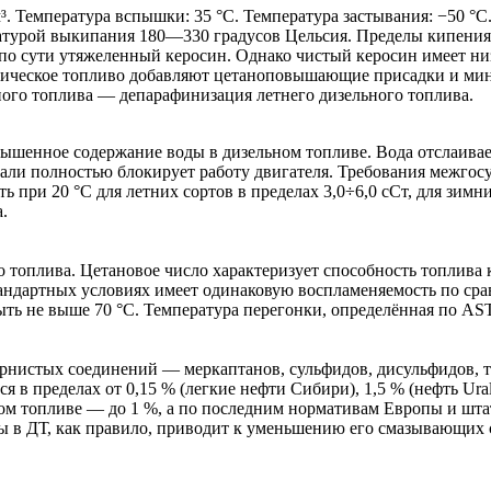
/м³. Температура вспышки: 35 °C. Температура застывания: −50
турой выкипания 180—330 градусов Цельсия. Пределы кипения 
о сути утяжеленный керосин. Однако чистый керосин имеет низ
ктическое топливо добавляют цетаноповышающие присадки и ми
ного топлива — депарафинизация летнего дизельного топлива.
ышенное содержание воды в дизельном топливе. Вода отслаивает
рали полностью блокирует работу двигателя. Требования межгос
при 20 °C для летних сортов в пределах 3,0÷6,0 сСт, для зимних
ва.
о топлива. Цетановое число характеризует способность топлива
стандартных условиях имеет одинаковую воспламеняемость по с
ть не выше 70 °C. Температура перегонки, определённая по AS
рнистых соединений — меркаптанов, сульфидов, дисульфидов, тио
 в пределах от 0,15 % (легкие нефти Сибири), 1,5 % (нефть Ur
вом топливе — до 1 %, а по последним нормативам Европы и шт
ры в ДТ, как правило, приводит к уменьшению его смазывающих 