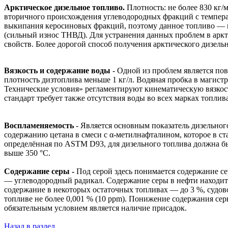
Арктическое дизельное топливо.
Плотность: не более 830 кг
вторичного происхождения углеводородных фракций с темпера
выкипания керосиновых фракций, поэтому данное топливо — п
(сильный износ ТНВД). Для устранения данных проблем в ар
свойств. Более дорогой способ получения арктического дизель
Вязкость и содержание воды
- Одной из проблем является пов
плотность дизтоплива меньше 1 кг/л. Водяная пробка в магист
Технические условия» регламентируют кинематическую вязкость 
стандарт требует также отсутствия воды во всех марках топли
Воспламеняемость
- Является основным показатель дизельног
содержанию цетана в смеси с α-метилнафталином, которое в 
определённая по ASTM D93, для дизельного топлива должна бы
выше 350 °C.
Содержание серы -
Под серой здесь понимается содержание се
— углеводородный радикал. Содержание серы в нефти находится
содержание в некоторых остаточных топливах — до 3 %, судо
топливе не более 0,001 % (10 ppm). Понижение содержания се
обязательным условием является наличие присадок.
Назад в раздел