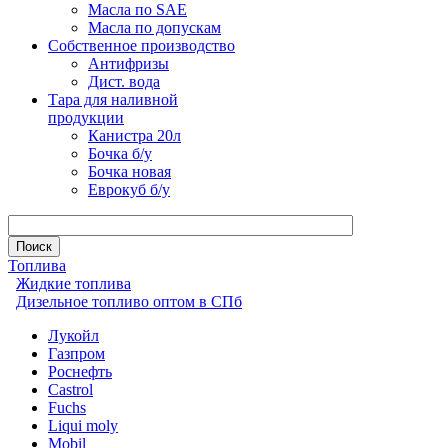
Масла по SAE
Масла по допускам
Собственное производство
Антифризы
Дист. вода
Тара для наливной
продукции
Канистра 20л
Бочка б/у
Бочка новая
Еврокуб б/у
Топлива
Жидкие топлива
Дизельное топливо оптом в СПб
Лукойл
Газпром
Роснефть
Castrol
Fuchs
Liqui moly
Mobil