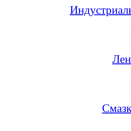
Индустриал
Лен
Смазк