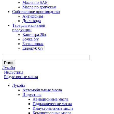
Масла по SAE
Масла по допускам
Собственное производство
Антифризы
Дист. вода
Тара для наливной
продукции
Канистра 20л
Бочка б/у
Бочка новая
Еврокуб б/у
Лукойл
Индустрия
Редукторные масла
Лукойл
Автомобильные масла
Индустрия
Авиационные масла
Гидравлические масла
Индустриальные масла
Компрессорные масла