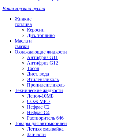
Ваша корзина пуста
Жидкие
топлива
Керосин
Диз. топливо
Масла и
смазки
Охлаждающие жидкости
Антифриз G11
Антифриз G12
Тосол
Дист. вода
Этиленгликоль
Пропиленгликоль
Технические жидкости
Ленол-10МБ
СОЖ МР-7
Нефрас С2
Нефрас С4
Растворитель 646
Товары для автомобилей
Летняя омывайка
Запчасти