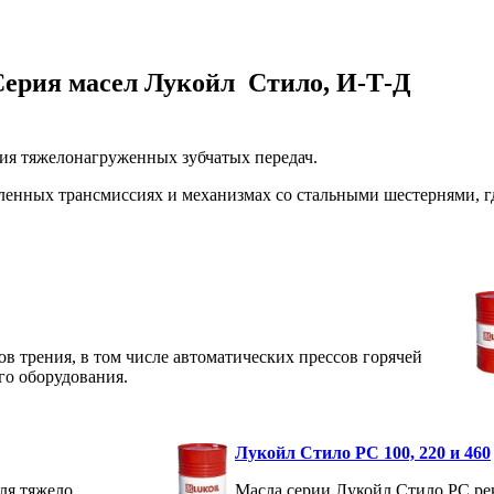
Серия масел Лукойл Стило, И-Т-Д
ия тяжелонагруженных зубчатых передач.
енных трансмиссиях и механизмах со стальными шестернями, гд
 трения, в том числе автоматических прессов горячей
го оборудования.
Лукойл Стило РС 100, 220 и 460
ля тяжело
Масла серии Лукойл Стило РС ре