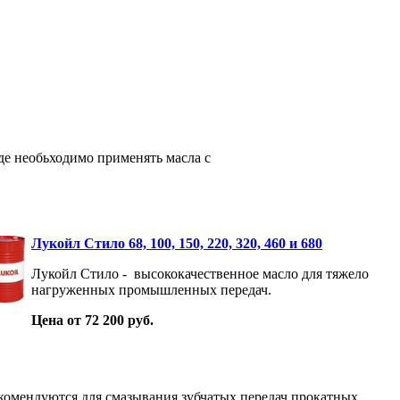
е необьходимо применять масла с
Лукойл Стило 68, 100, 150, 220, 320, 460 и 680
Лукойл Стило - высококачественное масло для тяжело
нагруженных промышленных передач.
Цена от 72 200 руб.
комендуются для смазывания зубчатых передач прокатных