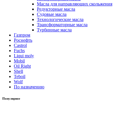
Масла для направляющих скольжения
Редукторные масла
Судовые масла
Технологические масла
Трансформаторные масла
Турбинные масла
Газпром
Роснефть
Castrol
Fuchs
Liqui moly
Mobil
Oil Right
Shell
Teboil
Wolf
По назначению
Популярное