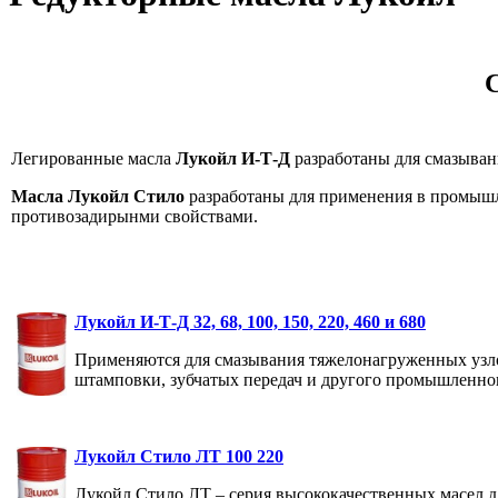
Легированные масла
Лукойл И-Т-Д
разработаны для смазыван
Масла Лукойл Стило
разработаны для применения в промышл
противозадирынми свойствами.
Лукойл И-Т-Д 32, 68, 100, 150, 220, 460 и 680
Применяются для смазывания тяжелонагруженных узлов
штамповки, зубчатых передач и другого промышленно
Лукойл Стило ЛТ 100 220
Лукойл Стило ЛТ – серия высококачественных масел д