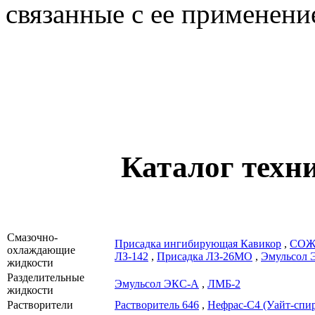
связанные с ее применени
Каталог техн
Смазочно-
Присадка ингибирующая Кавикор
,
СОЖ
охлаждающие
ЛЗ-142
,
Присадка ЛЗ-26МО
,
Эмульсол 
жидкости
Разделительные
Эмульсол ЭКС-А
,
ЛМБ-2
жидкости
Растворители
Растворитель 646
,
Нефрас-С4 (Уайт-спи