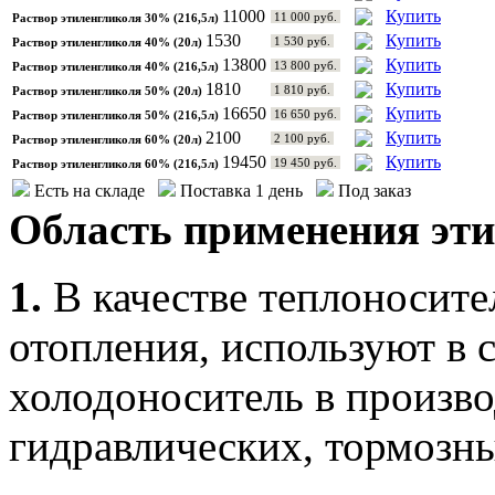
11000
Купить
11 000 руб.
Раствор этиленгликоля 30% (216,5л)
1530
Купить
1 530 руб.
Раствор этиленгликоля 40% (20л)
13800
Купить
13 800 руб.
Раствор этиленгликоля 40% (216,5л)
1810
Купить
1 810 руб.
Раствор этиленгликоля 50% (20л)
16650
Купить
16 650 руб.
Раствор этиленгликоля 50% (216,5л)
2100
Купить
2 100 руб.
Раствор этиленгликоля 60% (20л)
19450
Купить
19 450 руб.
Раствор этиленгликоля 60% (216,5л)
Есть на складе
Поставка 1 день
Под заказ
Область применения эти
1.
В качестве теплоносител
отопления, используют в 
холодоноситель в произво
гидравлических, тормозн