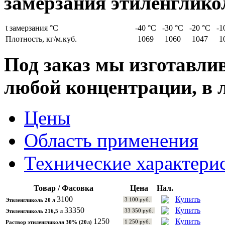
замерзания этиленглико
t замерзания °С
-40 °С
-30 °С
-20 °С
-1
Плотность, кг/м.куб.
1069
1060
1047
1
Под заказ мы изготавли
любой концентрации, в 
Цены
Область применения
Технические характери
Товар / Фасовка
Цена
Нал.
3100
Купить
3 100 руб.
Этиленгликоль 20 л
33350
Купить
33 350 руб.
Этиленгликоль 216,5 л
1250
Купить
1 250 руб.
Раствор этиленгликоля 30% (20л)