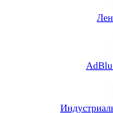
Лен
AdBlu
Индустриал