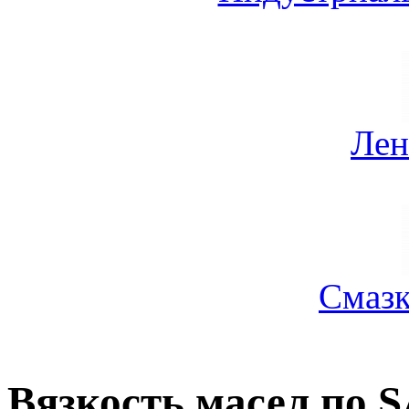
Лен
Смазк
Вязкость масел по 