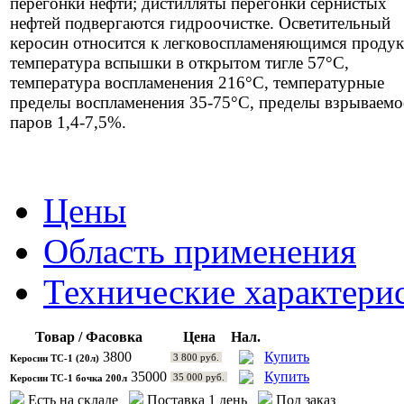
перегонки нефти; дистилляты перегонки сернистых
нефтей подвергаются гидроочистке. Осветительный
керосин относится к легковоспламеняющимся продук
температура вспышки в открытом тигле 57°С,
температура воспламенения 216°С, температурные
пределы воспламенения 35-75°С, пределы взрываемо
паров 1,4-7,5%.
Цены
Область применения
Технические характери
Товар / Фасовка
Цена
Нал.
3800
Купить
3 800 руб.
Керосин ТС-1 (20л)
35000
Купить
35 000 руб.
Керосин ТС-1 бочка 200л
Есть на складе
Поставка 1 день
Под заказ