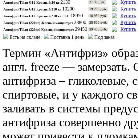
2130
Купить
2 130 руб.
Антифриз Tillan G12 Красный 20 кг
19200
Купить
19 200 руб.
Антифриз Tillan G12 Красный 210 кг
18950
Купить
18 950 руб.
Антифриз Tillan G12 Красный 210 кг ЭКО
28800
Купить
28 800 руб.
Антифриз Tillan (220кг) Зеленый концентрат
29450
Купить
29 450 руб.
Антифриз Tillan (220кг) Красный концентрат
Есть на складе
Поставка 1 день
Под заказ
Термин «Антифриз» образо
англ. freeze — замерзать.
антифриза – гликолевые, 
спиртовые, и у каждого св
заливать в системы преду
антифриза совершенно дру
может привести к пломкам