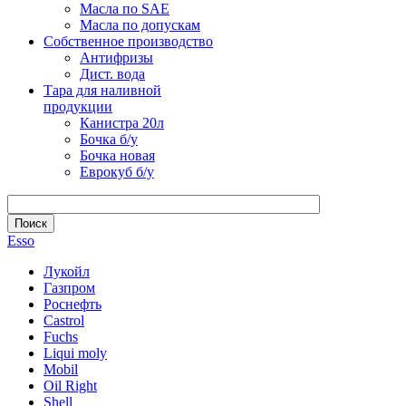
Масла по SAE
Масла по допускам
Собственное производство
Антифризы
Дист. вода
Тара для наливной
продукции
Канистра 20л
Бочка б/у
Бочка новая
Еврокуб б/у
Esso
Лукойл
Газпром
Роснефть
Castrol
Fuchs
Liqui moly
Mobil
Oil Right
Shell