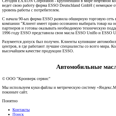
Сегодня EXXON Corporation - крупнейший в мире нефтяной ко
ведет свою работу фирма ESSO Deutschland GmbH ( немецкое 
уровень работы с потребителем.
С начала 90-ых фирма ESSO развила обширную торговую сеть 
компании "Клиент имеет право осознанно выбирать товар на о
партнеров и готовы оказывать необходимую техническую поддер
1996 году ESSO представила свои масла ESSO Uniflo и ESSO U
Разумеется допуск был получен. Клиенты купившие автомобиль
центров, в где работают лучшие специалисты со всего мира. К
высочайшем качестве продукции ESSO.
Автомобильные мас
© ООО "Кронверк сервис"
Мы используем куки-файлы и метрическую систему «Яндекс.Метр
покиньте сайт.
Понятно
Контакты
Поиск