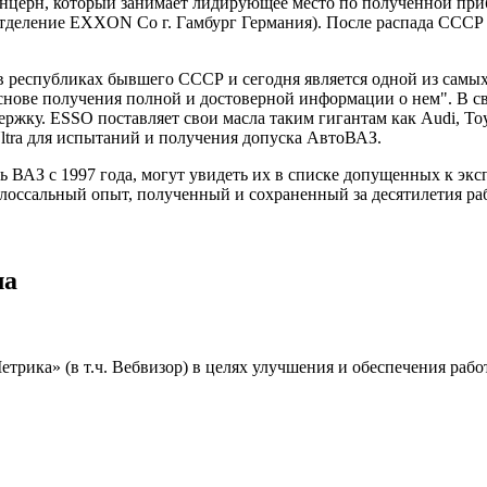
нцерн, который занимает лидирующее место по полученной при
отделение EXXON Co г. Гамбург Германия). После распада СССР
в республиках бывшего СССР и сегодня является одной из самых
снове получения полной и достоверной информации о нем". В с
жку. ESSO поставляет свои масла таким гигантам как Audi, Toyo
ltra для испытаний и получения допуска АвтоВАЗ.
 ВАЗ с 1997 года, могут увидеть их в списке допущенных к экс
олоссальный опыт, полученный и сохраненный за десятилетия ра
ла
ика» (в т.ч. Вебвизор) в целях улучшения и обеспечения работ