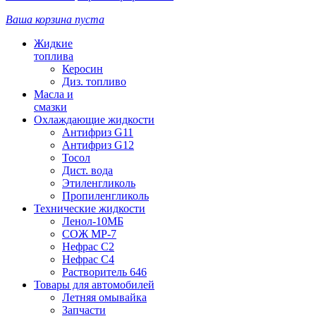
Ваша корзина пуста
Жидкие
топлива
Керосин
Диз. топливо
Масла и
смазки
Охлаждающие жидкости
Антифриз G11
Антифриз G12
Тосол
Дист. вода
Этиленгликоль
Пропиленгликоль
Технические жидкости
Ленол-10МБ
СОЖ МР-7
Нефрас С2
Нефрас С4
Растворитель 646
Товары для автомобилей
Летняя омывайка
Запчасти