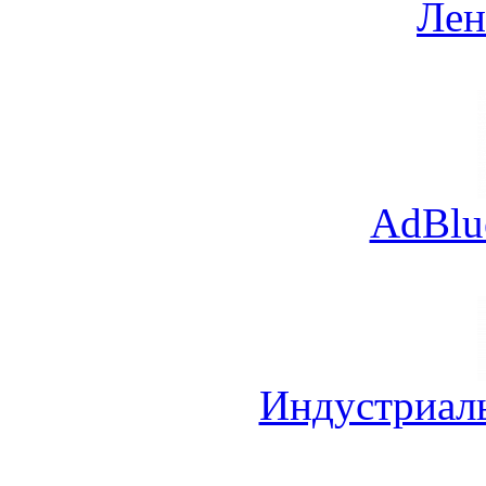
Лен
AdBlu
Индустриал