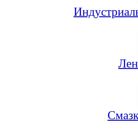
Индустриал
Лен
Смазк