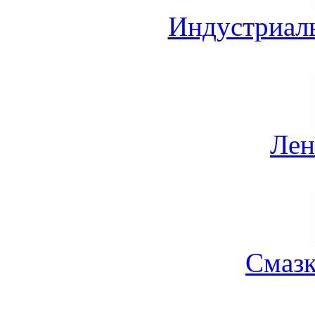
Индустриал
Лен
Смазк