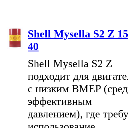
Shell Mysella S2 Z 1
40
Shell Mysella S2 Z
подходит для двигате
с низким BMEP (сре
эффективным
давлением), где треб
использование