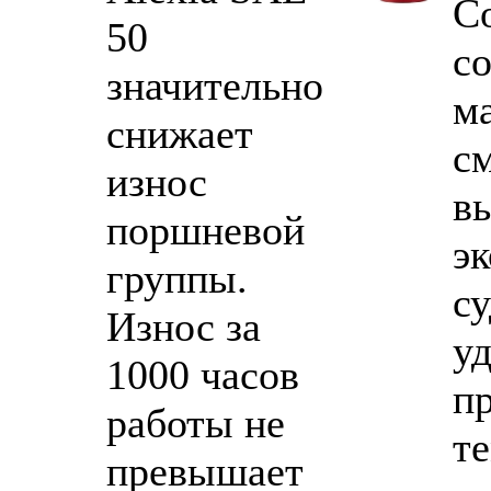
С
50
с
значительно
м
снижает
с
износ
в
поршневой
э
группы.
су
Износ за
у
1000 часов
п
работы не
т
превышает