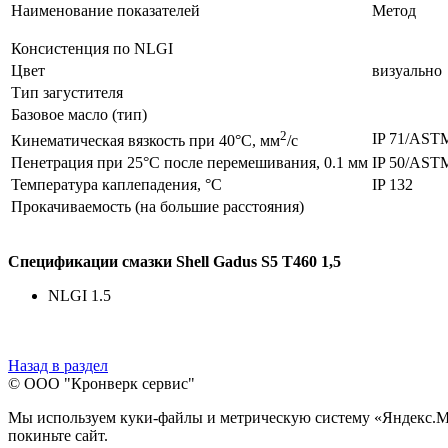
Наименование показателей
Метод
Консистенция по NLGI
Цвет
визуально
Тип загустителя
Базовое масло (тип)
2
IP 71/AST
Кинематическая вязкость при 40°C, мм
/с
Пенетрация при 25°C после перемешивания, 0.1 мм
IP 50/AST
Температура каплепадения, °С
IP 132
Прокачиваемость (на большие расстояния)
Спецификации смазки Shell Gadus S5 T460 1,5
NLGI 1.5
Назад в раздел
© ООО "Кронверк сервис"
Мы используем куки-файлы и метрическую систему «Яндекс.Метр
покиньте сайт.