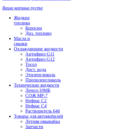
Ваша корзина пуста
Жидкие
топлива
Керосин
Диз. топливо
Масла и
смазки
Охлаждающие жидкости
Антифриз G11
Антифриз G12
Тосол
Дист. вода
Этиленгликоль
Пропиленгликоль
Технические жидкости
Ленол-10МБ
СОЖ МР-7
Нефрас С2
Нефрас С4
Растворитель 646
Товары для автомобилей
Летняя омывайка
Запчасти