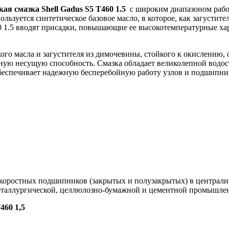
ая смазка Shell Gadus S5 T460 1.5
с широким диапазоном рабо
льзуется синтетическое базовое масло, в которое, как загустит
460 1.5 вводят присадки, повышающие ее высокотемпературные 
.
ого масла и загустителя из димочевины, стойкого к окислению,
ную несущую способность. Смазка обладает великолепной водо
обеспечивает надежную бесперебойную работу узлов и подшипн
коростных подшипников (закрытых и полузакрытых) в централи
металлургической, целлюлозно-бумажной и цементной промышле
460 1,5