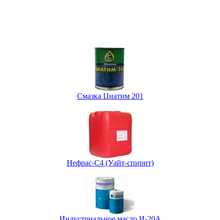
Смазка Циатим 201
Нефрас-С4 (Уайт-спирит)
Индустриальное масло И-20А