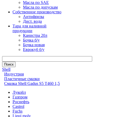
Масла по SAE
Масла по допускам
Собственное производство
Антифризы
Дист. вода
Тара для наливной
продукции
Канистра 20л
Бочка б/у
Бочка новая
Еврокуб б/у
Shell
Индустрия
Пластичные смазки
Смазка Shell Gadus S5 T460 1,5
Лукойл
Газпром
Роснефть
Castrol
Fuchs
Liqui moly