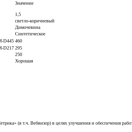
Значение
1,5
светло-коричневый
Димочевина
Синтетическое
M-D445
460
M-D217
295
250
Хорошая
ика» (в т.ч. Вебвизор) в целях улучшения и обеспечения работ