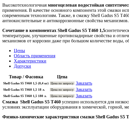
Высокотехнологичная
многоцелевая водостойкая синтетическ
применения. В качестве основного компонента этой смазки испо
современным технологиям. Также, в смазку Shell Gadus S5 T
антиокислительные и антикоррозионные свойства механизмов
Сочетание в компонентах Shell Gadus S5 T460 1,5
синтетическ
температурам, улучшенные противозадирные свойства и отлич
механизмов от коррозии даже при большом количестве воды, 
Цены
Область применения
Характеристики
Допуски
Товар / Фасовка
Цена
Заказать
Shell Gadus S5 T460 1,5 (0,4 кг)
Цена по запросу
Заказать
Shell Gadus S5 T460 1,5 18 л.
Цена по запросу
Заказать
Shell Gadus S5 T460 1,5 180 л.
Цена по запросу
Смазка Shell Gadus S5 T460
успешно используется для низкос
условиях эксплуатации оборудования в химической, горной, 
Физико-химические характеристики смазки Shell Gadus S5 T