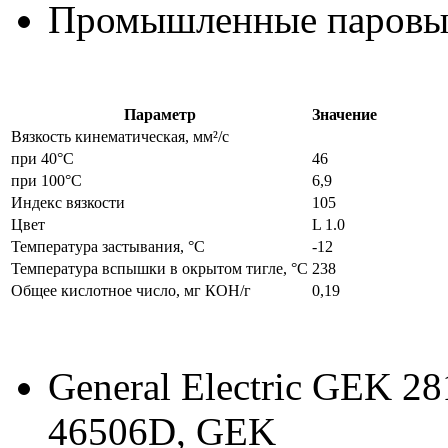
Промышленные паровые
Параметр
Значение
Вязкость кинематическая, мм²/с
при 40°C
46
при 100°C
6,9
Индекс вязкости
105
Цвет
L 1.0
Температура застывания, °С
-12
Температура вспышки в окрытом тигле, °C
238
Общее кислотное число, мг КОН/г
0,19
General Electric GEK 
46506D, GEK