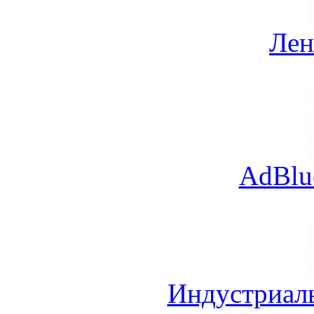
Лен
AdBlu
Индустриал