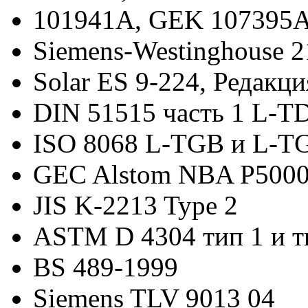
101941A, GEK 107395
Siemens-Westinghouse 
Solar ES 9-224, Редакц
DIN 51515 часть 1 L-TD
ISO 8068 L-TGB и L-T
GEC Alstom NBA P500
JIS K-2213 Type 2
ASTM D 4304 тип 1 и т
BS 489-1999
Siemens TLV 9013 04