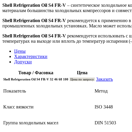
Shell Refrigeration Oil S4 FR-V
– синтетическое холодильное к
материалам большинства холодильных компрессоров и совмест
Shell Refrigeration Oil S4 FR-V
рекомендуется к применению в 
промышленных холодильных установках. Масло может использ
Shell Refrigeration Oil S4 FR-V
рекомендуется использовать с 
температурах на выходе или вплоть до температур испарения (
Цены
Характеристики
Допуски
Товар / Фасовка
Цена
Заказать
Shell Refrigeration Oil S4 FR-V 32 46 68 100
Цена по запросу
Показатель
Метод
Класс вязкости
ISO 3448
Группа холодильных масел
DIN 51503