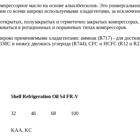
омпрессорное масло на основе алкилбензолов. Это универсальн
им со всеми широко используемыми хладагентами, за исключен
открытых, полузакрытых и герметично закрытых компрессорах,
оваться в ротационных и поршневых типах компрессоров.
широко применяемыми хладагентами: аммиак (R717) - для дости
-330С и ниже); двуокись углерода (R744); CFC и HCFC (R12 и R2
Shell Refrigeration Oil S4 FR-V
32
46
68
100
KAA, KC