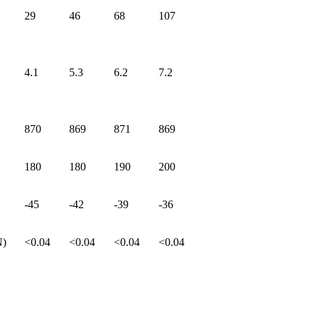
29
46
68
107
4.1
5.3
6.2
7.2
870
869
871
869
180
180
190
200
-45
-42
-39
-36
N)
<0.04
<0.04
<0.04
<0.04