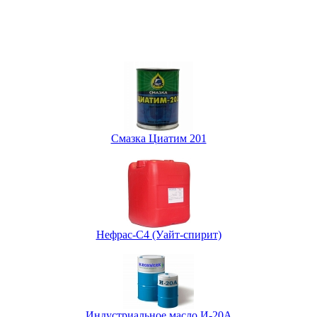
Смазка Циатим 201
Нефрас-С4 (Уайт-спирит)
Индустриальное масло И-20А