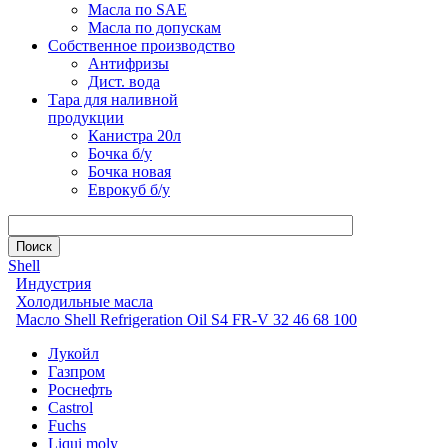
Масла по SAE
Масла по допускам
Собственное производство
Антифризы
Дист. вода
Тара для наливной
продукции
Канистра 20л
Бочка б/у
Бочка новая
Еврокуб б/у
Shell
Индустрия
Холодильные масла
Масло Shell Refrigeration Oil S4 FR-V 32 46 68 100
Лукойл
Газпром
Роснефть
Castrol
Fuchs
Liqui moly