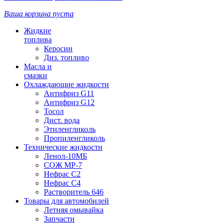
Ваша корзина пуста
Жидкие
топлива
Керосин
Диз. топливо
Масла и
смазки
Охлаждающие жидкости
Антифриз G11
Антифриз G12
Тосол
Дист. вода
Этиленгликоль
Пропиленгликоль
Технические жидкости
Ленол-10МБ
СОЖ МР-7
Нефрас С2
Нефрас С4
Растворитель 646
Товары для автомобилей
Летняя омывайка
Запчасти