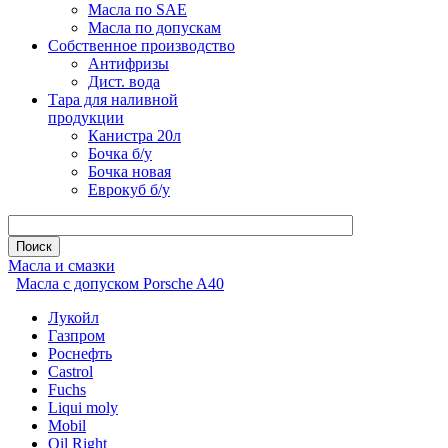
Масла по SAE
Масла по допускам
Собственное производство
Антифризы
Дист. вода
Тара для наливной
продукции
Канистра 20л
Бочка б/у
Бочка новая
Еврокуб б/у
Масла и смазки
Масла с допуском Porsche A40
Лукойл
Газпром
Роснефть
Castrol
Fuchs
Liqui moly
Mobil
Oil Right