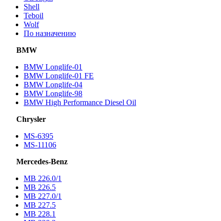
Shell
Teboil
Wolf
По назначению
BMW
BMW Longlife-01
BMW Longlife-01 FE
BMW Longlife-04
BMW Longlife-98
BMW High Performance Diesel Oil
Chrysler
MS-6395
MS-11106
Mercedes-Benz
МВ 226.0/1
МВ 226.5
МВ 227.0/1
МВ 227.5
MB 228.1