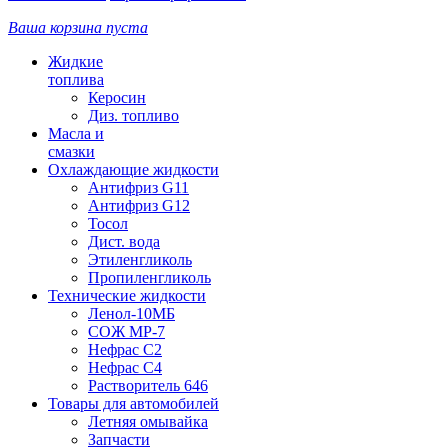
Ваша корзина пуста
Жидкие
топлива
Керосин
Диз. топливо
Масла и
смазки
Охлаждающие жидкости
Антифриз G11
Антифриз G12
Тосол
Дист. вода
Этиленгликоль
Пропиленгликоль
Технические жидкости
Ленол-10МБ
СОЖ МР-7
Нефрас С2
Нефрас С4
Растворитель 646
Товары для автомобилей
Летняя омывайка
Запчасти