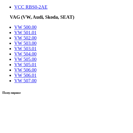
VCC RBS0-2AE
VAG (VW, Audi, Skoda, SEAT)
VW 500.00
VW 501.01
VW 502.00
VW 503.00
VW 503.01
VW 504.00
VW 505.00
VW 505.01
VW 506.00
VW 506.01
VW 507.00
Популярное