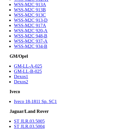
WSS-M2C 913A
WSS-M2C 913B
WSS-M2C 913C
WSS-M2C 913-D
WSS-M2C 917A
WSS-M2C 920-A
WSS-M2C 948-B
WSS-M2C 937-A
WSS-M2C 934-B
GM/Opel
GM-LL-A-025
GM-LL-B-025
Dexos1
Dexos2
Iveco
Iveco 18-1811 Sp. SC1
Jaguar/Land Rover
ST JLR.03.5005
ST JLR.03.5004