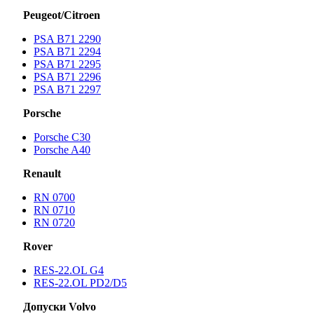
Peugeot/Citroen
PSA B71 2290
PSA B71 2294
PSA B71 2295
PSA B71 2296
PSA B71 2297
Porsche
Porsche С30
Porsche A40
Renault
RN 0700
RN 0710
RN 0720
Rover
RES-22.OL G4
RES-22.OL PD2/D5
Допуски Volvo