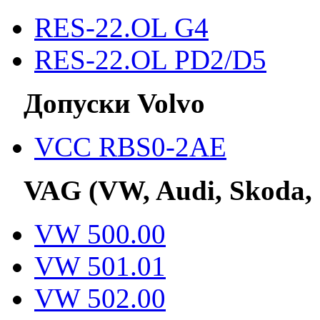
RES-22.OL G4
RES-22.OL PD2/D5
Допуски Volvo
VCC RBS0-2AE
VAG (VW, Audi, Skoda,
VW 500.00
VW 501.01
VW 502.00