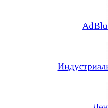
AdBlu
Индустриал
Лен