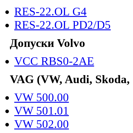
RES-22.OL G4
RES-22.OL PD2/D5
Допуски Volvo
VCC RBS0-2AE
VAG (VW, Audi, Skoda,
VW 500.00
VW 501.01
VW 502.00