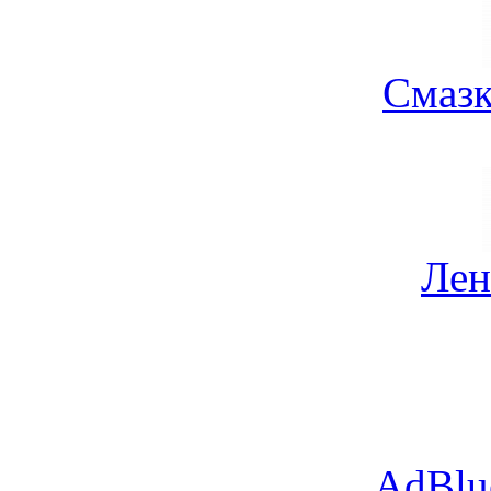
Смазк
Лен
AdBlu