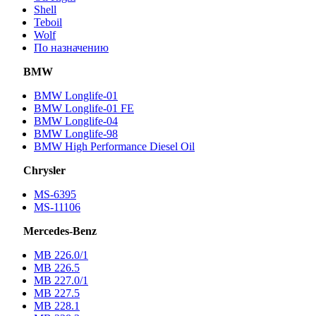
Shell
Teboil
Wolf
По назначению
BMW
BMW Longlife-01
BMW Longlife-01 FE
BMW Longlife-04
BMW Longlife-98
BMW High Performance Diesel Oil
Chrysler
MS-6395
MS-11106
Mercedes-Benz
МВ 226.0/1
МВ 226.5
МВ 227.0/1
МВ 227.5
MB 228.1