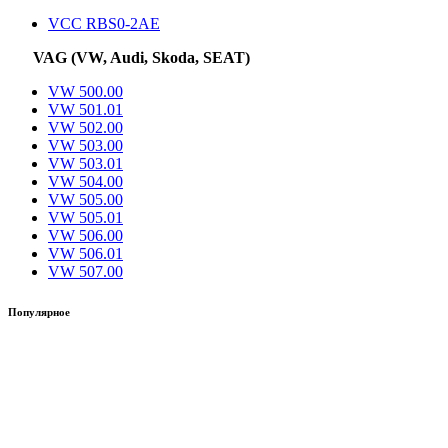
VCC RBS0-2AE
VAG (VW, Audi, Skoda, SEAT)
VW 500.00
VW 501.01
VW 502.00
VW 503.00
VW 503.01
VW 504.00
VW 505.00
VW 505.01
VW 506.00
VW 506.01
VW 507.00
Популярное