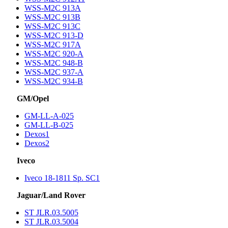
WSS-M2C 913A
WSS-M2C 913B
WSS-M2C 913C
WSS-M2C 913-D
WSS-M2C 917A
WSS-M2C 920-A
WSS-M2C 948-B
WSS-M2C 937-A
WSS-M2C 934-B
GM/Opel
GM-LL-A-025
GM-LL-B-025
Dexos1
Dexos2
Iveco
Iveco 18-1811 Sp. SC1
Jaguar/Land Rover
ST JLR.03.5005
ST JLR.03.5004