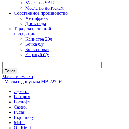
Масла по SAE
Масла по допускам
Собственное производство
Антифризы
Дист. вода
Тара для наливной
продукции
Канистра 20л
Бочка б/у
Бочка новая
Еврокуб б/у
Масла и смазки
Масла с допуском МВ 227.0/1
Лукойл
Газпром
Роснефть
Castrol
Fuchs
Liqui moly
Mobil
Oil Right