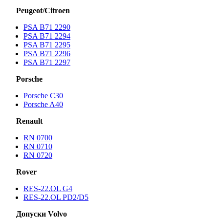
Peugeot/Citroen
PSA B71 2290
PSA B71 2294
PSA B71 2295
PSA B71 2296
PSA B71 2297
Porsche
Porsche С30
Porsche A40
Renault
RN 0700
RN 0710
RN 0720
Rover
RES-22.OL G4
RES-22.OL PD2/D5
Допуски Volvo