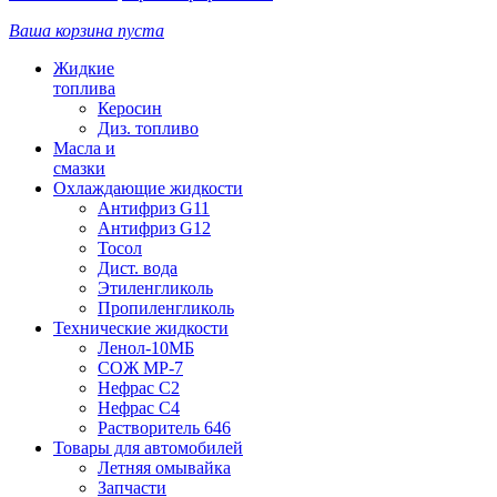
Ваша корзина пуста
Жидкие
топлива
Керосин
Диз. топливо
Масла и
смазки
Охлаждающие жидкости
Антифриз G11
Антифриз G12
Тосол
Дист. вода
Этиленгликоль
Пропиленгликоль
Технические жидкости
Ленол-10МБ
СОЖ МР-7
Нефрас С2
Нефрас С4
Растворитель 646
Товары для автомобилей
Летняя омывайка
Запчасти