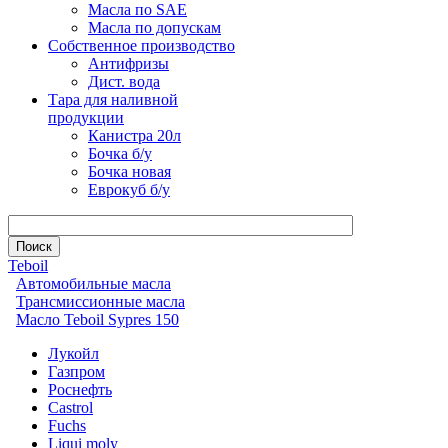
Масла по SAE
Масла по допускам
Собственное производство
Антифризы
Дист. вода
Тара для наливной
продукции
Канистра 20л
Бочка б/у
Бочка новая
Еврокуб б/у
Teboil
Автомобильные масла
Трансмиссионные масла
Масло Teboil Sypres 150
Лукойл
Газпром
Роснефть
Castrol
Fuchs
Liqui moly