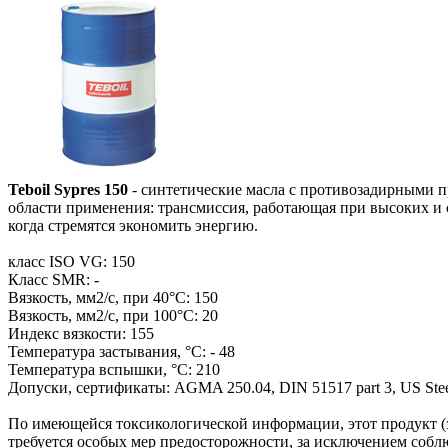
Teboil Sypres 150
- синтетические масла с противозадирными 
области применения: трансмиссия, работающая при высоких и
когда стремятся экономить энергию.
класс ISO VG: 150
Класс SMR: -
Вязкость, мм2/с, при 40°С: 150
Вязкость, мм2/с, при 100°С: 20
Индекс вязкости: 155
Температура застывания, °С: - 48
Температура вспышки, °С: 210
Допуски, сертификаты: AGMA 250.04, DIN 51517 part 3, US Stee
По имеющейся токсикологической информации, этот продукт (
требуется особых мер предосторожности, за исключением собл