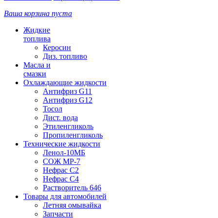
Ваша корзина пуста
Жидкие
топлива
Керосин
Диз. топливо
Масла и
смазки
Охлаждающие жидкости
Антифриз G11
Антифриз G12
Тосол
Дист. вода
Этиленгликоль
Пропиленгликоль
Технические жидкости
Ленол-10МБ
СОЖ МР-7
Нефрас С2
Нефрас С4
Растворитель 646
Товары для автомобилей
Летняя омывайка
Запчасти