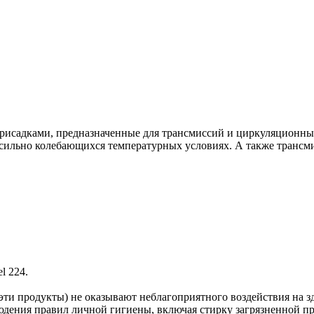
присадками, предназначенные для трансмиссий и циркуляционн
 сильно колебающихся температурных условиях. А также трансм
l 224.
эти продукты) не оказывают неблагоприятного воздействия на 
юдения правил личной гигиены, включая стирку загрязненной п