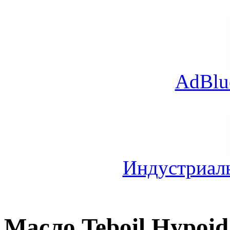
AdBlu
Индустриал
Масло Teboil Hypoi