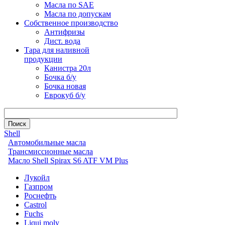
Масла по SAE
Масла по допускам
Собственное производство
Антифризы
Дист. вода
Тара для наливной
продукции
Канистра 20л
Бочка б/у
Бочка новая
Еврокуб б/у
Shell
Автомобильные масла
Трансмиссионные масла
Масло Shell Spirax S6 ATF VM Plus
Лукойл
Газпром
Роснефть
Castrol
Fuchs
Liqui moly