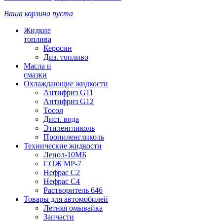
Ваша корзина пуста
Жидкие
топлива
Керосин
Диз. топливо
Масла и
смазки
Охлаждающие жидкости
Антифриз G11
Антифриз G12
Тосол
Дист. вода
Этиленгликоль
Пропиленгликоль
Технические жидкости
Ленол-10МБ
СОЖ МР-7
Нефрас С2
Нефрас С4
Растворитель 646
Товары для автомобилей
Летняя омывайка
Запчасти