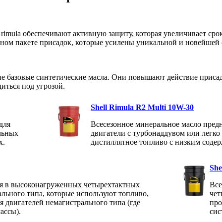
 rimula обеспечивают активную защиту, которая увеличивает ср
енном пакете присадок, которые усилены уникальной и новейшей
 базовые синтетические масла. Они повышают действие присадо
диться под угрозой.
Shell Rimula R2 Multi 10W-30
для
Всесезонное минеральное масло предн
льных
двигатели с турбонаддувом или легко
х.
дистиллятное топливо с низким соде
She
ся в высоконагруженных четырехтактных
Все
льного типа, которые используют топливо,
чет
я двигателей немагистрального типа (где
про
ассы).
сис