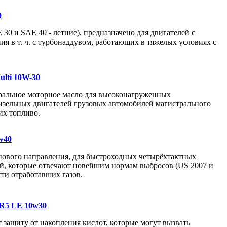
0
30 и SAE 40 - летние), предназначено для двигателей с
ия в т. ч. с турбонаддувом, работающих в тяжелых условиях с
ulti 10W-30
ральное моторное масло для высоконагруженных
изельных двигателей грузовых автомобилей магистрального
их топливо.
w40
нового направления, для быстроходных четырёхтактных
й, которые отвечают новейшим нормам выбросов (US 2007 и
сти отработавших газов.
 R5 LE 10w30
 защиту от накопления кислот, которые могут вызвать