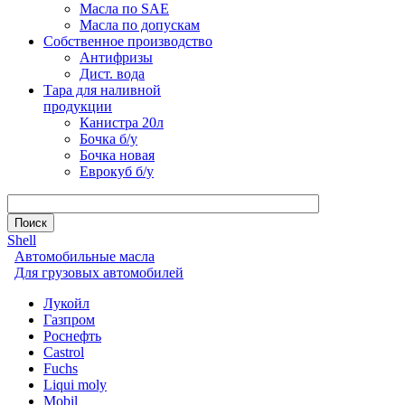
Масла по SAE
Масла по допускам
Собственное производство
Антифризы
Дист. вода
Тара для наливной
продукции
Канистра 20л
Бочка б/у
Бочка новая
Еврокуб б/у
Shell
Автомобильные масла
Для грузовых автомобилей
Лукойл
Газпром
Роснефть
Castrol
Fuchs
Liqui moly
Mobil