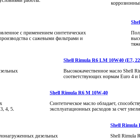
условиями работы.
коррозионны
She
овленное с применением синтетических
Пол
 производства с сажевыми фильтрами и
выс
тяж
Shell Rimula R6 LM 10W40 (E7, 22
изельных
Высококачественное масло Shell Ri
соответствующих нормам Euro 4 и 
Shell Rimula R6 M 10W-40
х
Синтетическое масло обладает, способст
, 4, 5.
эксплуатационных расходов за счет увел
Shell Rimul
желонагруженных дизельных
Shell Rimula