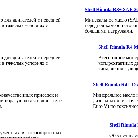
Shell Rimula R3+ SAE 3
о для двигателей с передней
Минеральное масло (SAE 
х в тяжелых условиях с
передней камерой сгоран
большими нагрузками.
Shell Rimula R4 M
о для двигателей с передней
Всесезонное мине
х в тяжелых условиях с
четырехтактных д
типа, использующ
Shell Rimula R4L 15
кокачественных присадок и
Минеральное масло 
ии образующихся в двигателе
дизельных двигателе
.
Euro V) по токсично
Shell Rimula
руженных, высокоскоростных
Обеспечивает