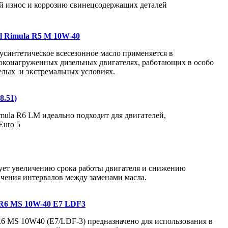
й износ и коррозию свинецсодержащих деталей
ll Rimula R5 M 10W-40
усинтетическое всесезонное масло применяется в
оконагруженных дизельных двигателях, работающих в особо
елых и экстремальных условиях.
8.51)
mula R6 LM идеально подходит для двигателей,
Euro 5
вует увеличению срока работы двигателя и снижению
ичения интервалов между заменами масла.
a R6 MS 10W-40 E7 LDF3
 R6 MS 10W40 (E7/LDF-3) предназначено для использования в