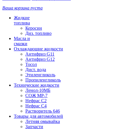
Ваша корзина пуста
Жидкие
топлива
Керосин
Диз. топливо
Масла и
смазки
Охлаждающие жидкости
Антифриз G11
Антифриз G12
Тосол
Дист. вода
Этиленгликоль
Пропиленгликоль
Технические жидкости
Ленол-10МБ
СОЖ МР-7
Нефрас С2
Нефрас С4
Растворитель 646
Товары для автомобилей
Летняя омывайка
Запчасти