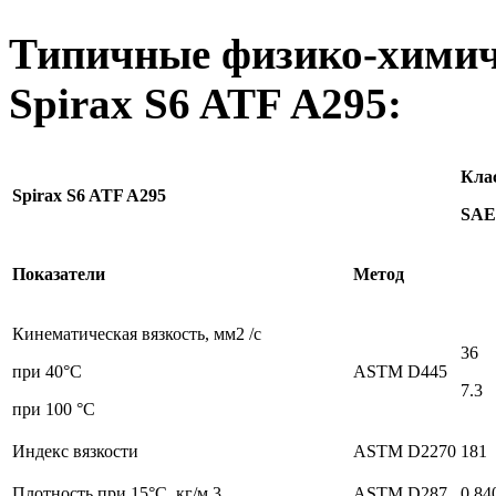
Типичные физико-химиче
Spirax S6 ATF A295:
Клас
Spirax S6 ATF A295
SAE
Показатели
Метод
Кинематическая вязкость, мм2 /с
36
при 40°C
ASTM D445
7.3
при 100 °C
Индекс вязкости
ASTM D2270
181
Плотность при 15°C, кг/м 3
ASTM D287
0.84