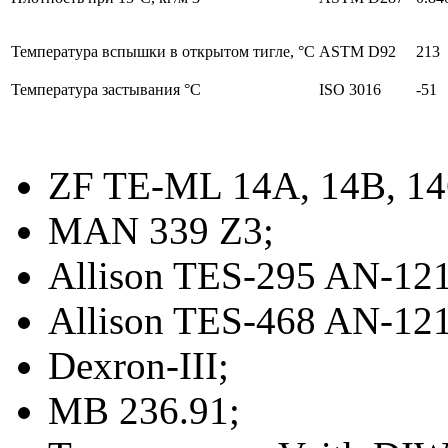
Температура вспышки в открытом тигле, °C
ASTM D92
213
Температура застывания °C
ISO 3016
-51
ZF TE-ML 14A, 14B, 14
MAN 339 Z3;
Allison TES-295 AN-12
Allison TES-468 AN-12
Dexron-III;
MB 236.91;