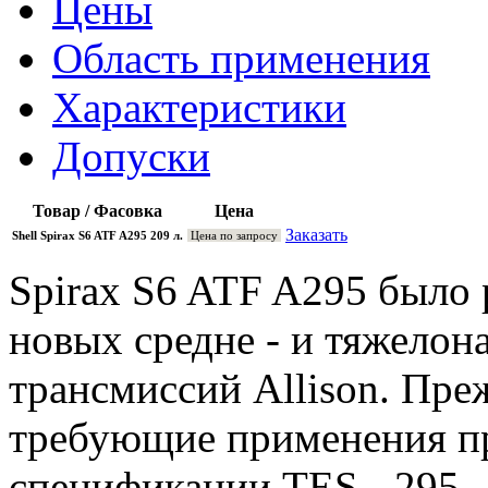
Цены
Область применения
Характеристики
Допуски
Товар / Фасовка
Цена
Заказать
Shell Spirax S6 ATF A295 209 л.
Цена по запросу
Spirax S6 ATF A295 было 
новых средне - и тяжело
трансмиссий Allison. Пре
требующие применения пр
спецификации TES - 295