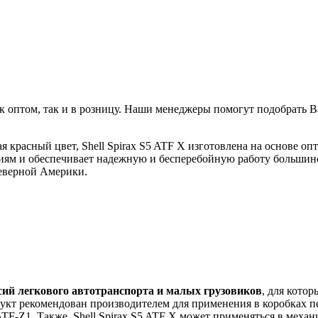
к оптом, так и в розницу. Наши менеджеры помогут подобрать
красный цвет, Shell Spirax S5 ATF X изготовлена на основе опт
ниям и обеспечивает надежную и бесперебойную работу большин
еверной Америки.
сий легкового автотранспорта и малых грузовиков
, для кото
рекомендован производителем для применения в коробках пере
nda ATF-Z1. Также, Shell Spirax S5 ATF X может применяться в ме