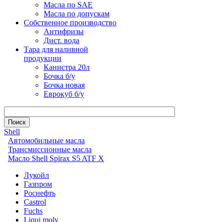
Масла по SAE
Масла по допускам
Собственное производство
Антифризы
Дист. вода
Тара для наливной
продукции
Канистра 20л
Бочка б/у
Бочка новая
Еврокуб б/у
Shell
Автомобильные масла
Трансмиссионные масла
Масло Shell Spirax S5 ATF X
Лукойл
Газпром
Роснефть
Castrol
Fuchs
Liqui moly