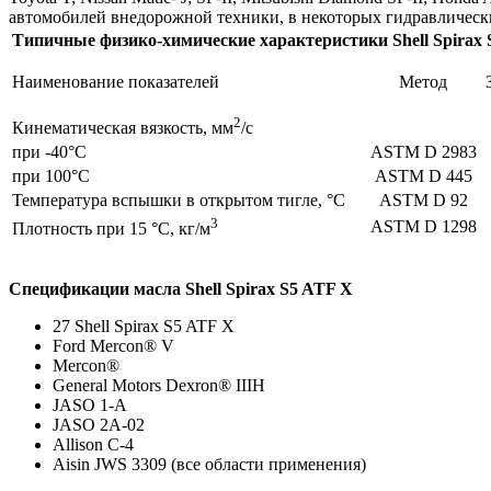
автомобилей внедорожной техники, в некоторых гидравлически
Типичные физико-химические характеристики Shell Spirax
Наименование показателей
Метод
2
Кинематическая вязкость, мм
/с
при -40°C
ASTM D 2983
при 100°C
ASTM D 445
Температура вспышки в открытом тигле, °С
ASTM D 92
3
ASTM D 1298
Плотность при 15 °С, кг/м
Спецификации масла Shell Spirax S5 ATF X
27 Shell Spirax S5 ATF X
Ford Mercon® V
Mercon®
General Motors Dexron® IIIH
JASO 1-A
JASO 2A-02
Allison C-4
Aisin JWS 3309 (все области применения)