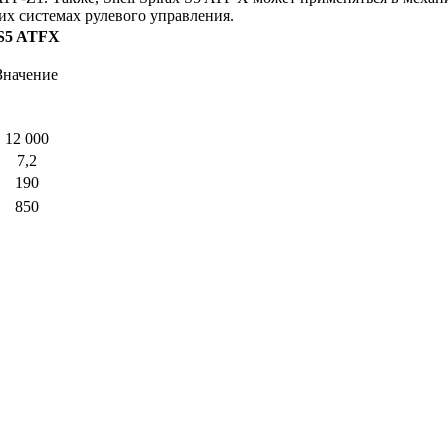
х системах рулевого управления.
 S5 ATFX
Значение
12 000
7,2
190
850