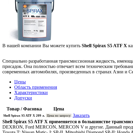
В нашей компании Вы можете купить
Shell Spirax S5 ATF X
ка
Специально разработанная трансмиссионная жидкость, имеющая 
присадок. Она полностью отвечает всем техническим требова
современных автомобилях, произведенных в странах Азии и С
Цены
Область применения
Характеристики
Допуски
Товар / Фасовка
Цена
Заказать
Shell Spirax S5 ATF X 209 л.
Цена по запросу
Shell Spirax S5 ATF X применяется в большинстве трансмис
DEXRON, Ford MERCON, MERCON V и другие. Данный продукт 
Toyota T; Nissan Matic- J; SP-II, Mitsubishi Diamond SP-II; Ho