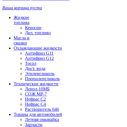
Ваша корзина пуста
Жидкие
топлива
Керосин
Диз. топливо
Масла и
смазки
Охлаждающие жидкости
Антифриз G11
Антифриз G12
Тосол
Дист. вода
Этиленгликоль
Пропиленгликоль
Технические жидкости
Ленол-10МБ
СОЖ МР-7
Нефрас С2
Нефрас С4
Растворитель 646
Товары для автомобилей
Летняя омывайка
Запчасти