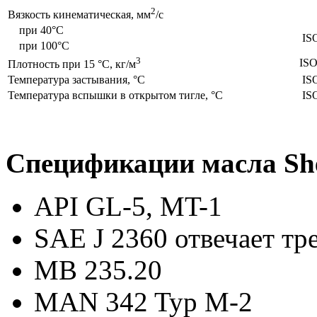
2
Вязкость кинематическая, мм
/с
при 40°C
IS
при 100°C
3
ISO
Плотность при 15 °С, кг/м
Температура застывания, °C
IS
Температура вспышки в открытом тигле, °С
IS
Спецификации масла She
API GL-5, MT-1
SAE J 2360 отвечает т
MB 235.20
MAN 342 Typ M-2