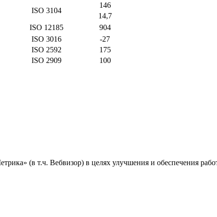
146
ISO 3104
14,7
ISO 12185
904
ISO 3016
-27
ISO 2592
175
ISO 2909
100
ика» (в т.ч. Вебвизор) в целях улучшения и обеспечения работ