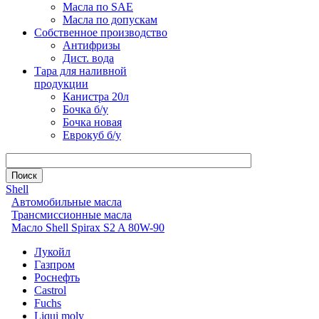
Масла по SAE
Масла по допускам
Собственное производство
Антифризы
Дист. вода
Тара для наливной
продукции
Канистра 20л
Бочка б/у
Бочка новая
Еврокуб б/у
Shell
Автомобильные масла
Трансмиссионные масла
Масло Shell Spirax S2 A 80W-90
Лукойл
Газпром
Роснефть
Castrol
Fuchs
Liqui moly