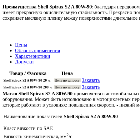
Преимущества Shell Spirax S2 A 80W-90
: благодаря передово
имеет прекрасную окислительную стабильность. Прекрасно под
сохраняет масляную пленку между поверхностями длительное 
Цены
Область применения
Характеристики
Допуски
Товар / Фасовка
Цена
Заказать
Shell Spirax S2 A 80W-90 20 л.
Цена по запросу
Заказать
Shell Spirax S2 A 80W-90 209 л.
Цена по запросу
Масло Shell Spirax S2 A 80W-90
применяется в автомобильных
оборудования. Может быть использовано в мотоциклетных перед
которые работают в условиях: повышенная скорость - низкий мо
Наименование показателей
Shell Spirax S2 A 80W-90
Класс вязкости по SAE
2
Вязкость кинематическая, мм
/с