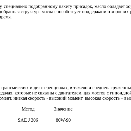
му, специально подобранному пакету присадок, масло обладает
обранная структура масла способствует поддержанию хороших р
время.
 трансмиссиях и дифференциалах, в тяжело и средненагруженны
ачах, которые не связаны с двигателем, для мостов с гипоидной
мент, низкая скорость - высокий момент, высокая скорость – выс
Метод
Значение
SAE J 306
80W-90