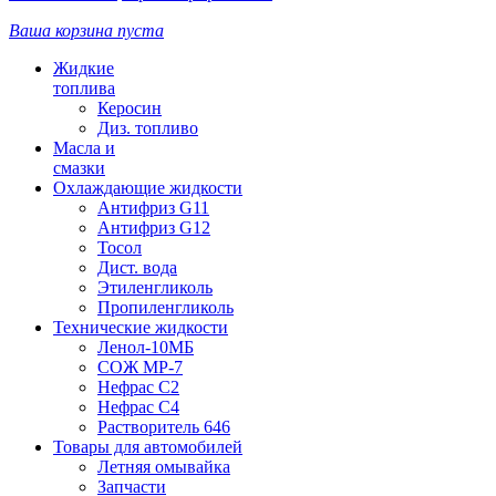
Ваша корзина пуста
Жидкие
топлива
Керосин
Диз. топливо
Масла и
смазки
Охлаждающие жидкости
Антифриз G11
Антифриз G12
Тосол
Дист. вода
Этиленгликоль
Пропиленгликоль
Технические жидкости
Ленол-10МБ
СОЖ МР-7
Нефрас С2
Нефрас С4
Растворитель 646
Товары для автомобилей
Летняя омывайка
Запчасти