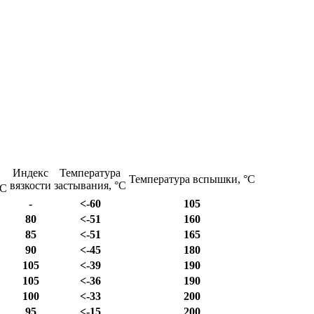
Индекс
Температура
Температура вспышки, °С
вязкости
застывания, °С
°С
-
<-60
105
80
<-51
160
85
<-51
165
90
<-45
180
105
<-39
190
105
<-36
190
100
<-33
200
95
<-15
200