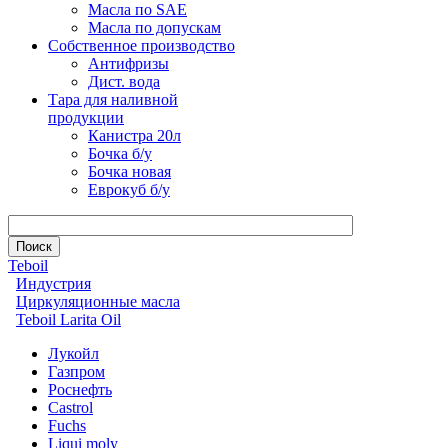
Масла по SAE
Масла по допускам
Собственное производство
Антифризы
Дист. вода
Тара для наливной
продукции
Канистра 20л
Бочка б/у
Бочка новая
Еврокуб б/у
Teboil
Индустрия
Циркуляционные масла
Teboil Larita Oil
Лукойл
Газпром
Роснефть
Castrol
Fuchs
Liqui moly