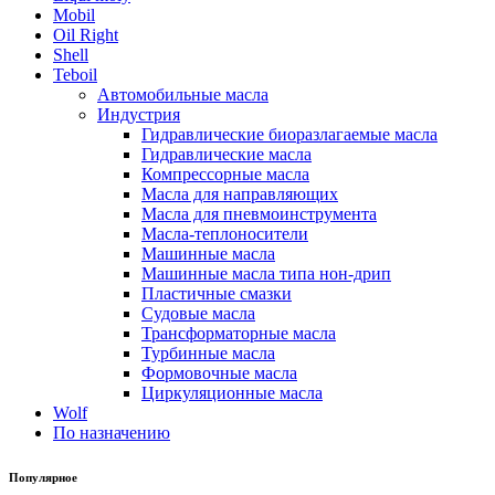
Mobil
Oil Right
Shell
Teboil
Автомобильные масла
Индустрия
Гидравлические биоразлагаемые масла
Гидравлические масла
Компрессорные масла
Масла для направляющих
Масла для пневмоинструмента
Масла-теплоносители
Машинные масла
Машинные масла типа нон-дрип
Пластичные смазки
Судовые масла
Трансформаторные масла
Турбинные масла
Формовочные масла
Циркуляционные масла
Wolf
По назначению
Популярное