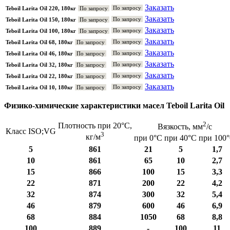
Заказать
По запросу
Teboil Larita Oil 220, 180кг
По запросу
Заказать
По запросу
Teboil Larita Oil 150, 180кг
По запросу
Заказать
По запросу
Teboil Larita Oil 100, 180кг
По запросу
Заказать
По запросу
Teboil Larita Oil 68, 180кг
По запросу
Заказать
По запросу
Teboil Larita Oil 46, 180кг
По запросу
Заказать
По запросу
Teboil Larita Oil 32, 180кг
По запросу
Заказать
По запросу
Teboil Larita Oil 22, 180кг
По запросу
Заказать
По запросу
Teboil Larita Oil 10, 180кг
По запросу
Физико-химические характеристики масел Teboil Larita Oil
2
Плотность при 20°С,
Вязкость, мм
/с
Класс ISO;VG
3
кг/м
при 0°С
при 40°С
при 100
5
861
21
5
1,7
10
861
65
10
2,7
15
866
100
15
3,3
22
871
200
22
4,2
32
874
300
32
5,4
46
879
600
46
6,9
68
884
1050
68
8,8
100
889
-
100
11