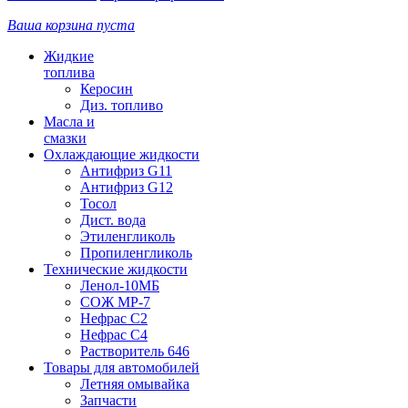
Ваша корзина пуста
Жидкие
топлива
Керосин
Диз. топливо
Масла и
смазки
Охлаждающие жидкости
Антифриз G11
Антифриз G12
Тосол
Дист. вода
Этиленгликоль
Пропиленгликоль
Технические жидкости
Ленол-10МБ
СОЖ МР-7
Нефрас С2
Нефрас С4
Растворитель 646
Товары для автомобилей
Летняя омывайка
Запчасти