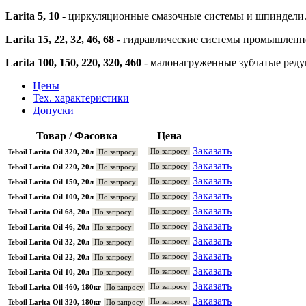
Larita 5, 10
- циркуляционные смазочные системы и шпиндели
Larita 15, 22, 32, 46, 68
- гидравлические системы промышленн
Larita 100, 150, 220, 320, 460
- малонагруженные зубчатые ред
Цены
Тех. характеристики
Допуски
Товар / Фасовка
Цена
Заказать
По запросу
Teboil Larita Oil 320, 20л
По запросу
Заказать
По запросу
Teboil Larita Oil 220, 20л
По запросу
Заказать
По запросу
Teboil Larita Oil 150, 20л
По запросу
Заказать
По запросу
Teboil Larita Oil 100, 20л
По запросу
Заказать
По запросу
Teboil Larita Oil 68, 20л
По запросу
Заказать
По запросу
Teboil Larita Oil 46, 20л
По запросу
Заказать
По запросу
Teboil Larita Oil 32, 20л
По запросу
Заказать
По запросу
Teboil Larita Oil 22, 20л
По запросу
Заказать
По запросу
Teboil Larita Oil 10, 20л
По запросу
Заказать
По запросу
Teboil Larita Oil 460, 180кг
По запросу
Заказать
По запросу
Teboil Larita Oil 320, 180кг
По запросу