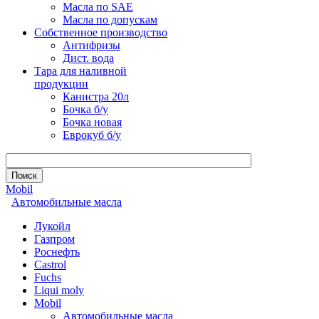
Масла по SAE
Масла по допускам
Собственное производство
Антифризы
Дист. вода
Тара для наливной
продукции
Канистра 20л
Бочка б/у
Бочка новая
Еврокуб б/у
Mobil
Автомобильные масла
Лукойл
Газпром
Роснефть
Castrol
Fuchs
Liqui moly
Mobil
Автомобильные масла