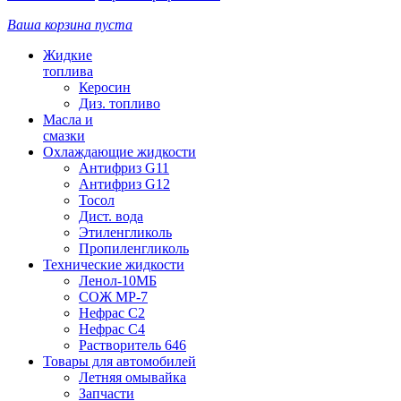
Ваша корзина пуста
Жидкие
топлива
Керосин
Диз. топливо
Масла и
смазки
Охлаждающие жидкости
Антифриз G11
Антифриз G12
Тосол
Дист. вода
Этиленгликоль
Пропиленгликоль
Технические жидкости
Ленол-10МБ
СОЖ МР-7
Нефрас С2
Нефрас С4
Растворитель 646
Товары для автомобилей
Летняя омывайка
Запчасти