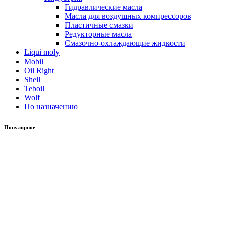
Гидравлические масла
Масла для воздушных компрессоров
Пластичные смазки
Редукторные масла
Смазочно-охлаждающие жидкости
Liqui moly
Mobil
Oil Right
Shell
Teboil
Wolf
По назначению
Популярное