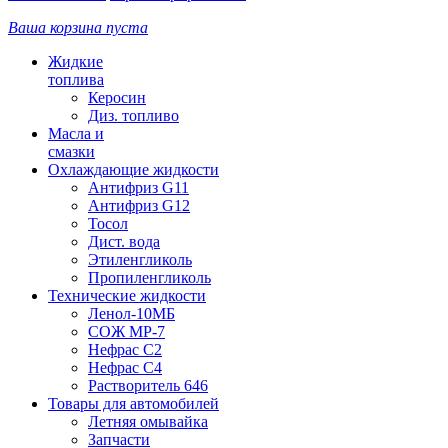
Ваша корзина пуста
Жидкие
топлива
Керосин
Диз. топливо
Масла и
смазки
Охлаждающие жидкости
Антифриз G11
Антифриз G12
Тосол
Дист. вода
Этиленгликоль
Пропиленгликоль
Технические жидкости
Ленол-10МБ
СОЖ МР-7
Нефрас С2
Нефрас С4
Растворитель 646
Товары для автомобилей
Летняя омывайка
Запчасти