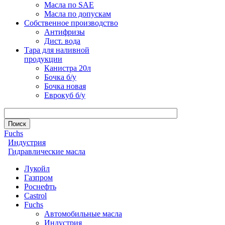
Масла по SAE
Масла по допускам
Собственное производство
Антифризы
Дист. вода
Тара для наливной
продукции
Канистра 20л
Бочка б/у
Бочка новая
Еврокуб б/у
Fuchs
Индустрия
Гидравлические масла
Лукойл
Газпром
Роснефть
Castrol
Fuchs
Автомобильные масла
Индустрия