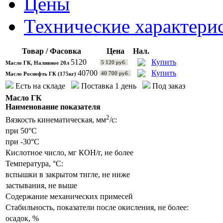
Цены
Технические характери
Товар / Фасовка
Цена
Нал.
5120
Купить
5 120 руб.
Масло ГК, Наливное 20л
40700
Купить
40 700 руб.
Масло Роснефть ГК (175кг)
Есть на складе
Поставка 1 день
Под заказ
Масло ГК
Наименование показателя
2
Вязкость кинематическая, мм
/с:
при
50°С
при
-30°С
Кислотное число, мг КОН/г, не более
Температура,
°С
:
вспышки в закрытом тигле, не ниже
застывания, не выше
Содержание механических примесей
Стабильность, показатели после окисления, не более:
осадок, %