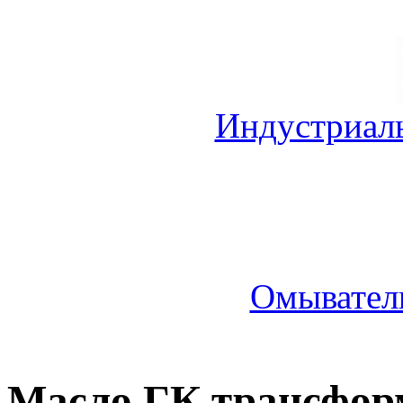
Индустриал
Омыватель
Масло ГК трансфор