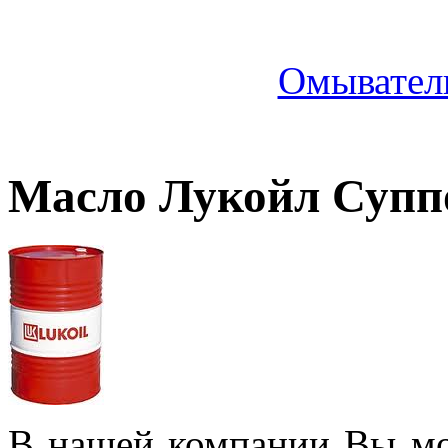
Омыватель
Масло Лукойл Суппо
В нашей компании Вы м