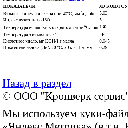
ПОКАЗАТЕЛИ
ЛУКОЙЛ СУ
2
5,03
Вязкость кинематическая при 40°С, мм
/с, min
Индекс вязкости по ISO
5
o
130
Температура вспышки в открытом тигле
C, min
o
-44
Температура застывания
C
Кислотное число, мг КОН/1 г масла
0,045
Показатель износа (Ди), 20 °С, 20 кгс, 1 ч, мм
0,29
Назад в раздел
© ООО "Кронверк сервис
Мы используем куки-файл
«Яндекс.Метрика» (в т.ч.