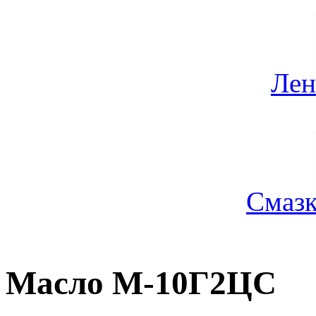
Лен
Смазк
Масло М-10Г2ЦС