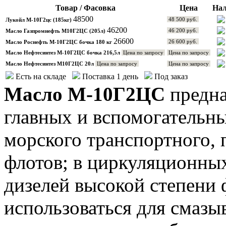
Товар / Фасовка
Цена
Нал
48500
48 500 руб.
Лукойл М-10Г2цс (185кг)
46200
46 200 руб.
Масло Газпромнефть М10Г2ЦС (205л)
26600
26 600 руб.
Масло Роснефть М-10Г2ЦС бочка 180 кг
Масло Нефтесинтез М-10Г2ЦС бочка 216,5л
Цена по запросу
Цена по запросу
Масло Нефтесинтез М10Г2ЦС 20л
Цена по запросу
Цена по запросу
Есть на складе
Поставка 1 день
Под заказ
Масло М-10Г2ЦС
предна
главных и вспомогательны
морского транспортного, 
флотов; в циркуляционны
дизелей высокой степени 
использоваться для смазы