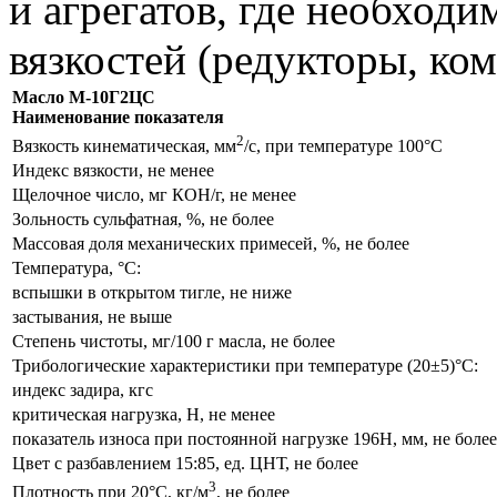
и агрегатов, где необход
вязкостей (редукторы, ко
Масло М-10Г2ЦС
Наименование показателя
2
Вязкость кинематическая, мм
/с, при температуре
100°С
Индекс вязкости, не менее
Щелочное число, мг КОН/г, не менее
Зольность сульфатная, %, не более
Массовая доля механических примесей, %, не более
Температура,
°С
:
вспышки в открытом тигле, не ниже
застывания, не выше
Степень чистоты, мг/100 г масла, не более
Трибологические характеристики при температуре
(20±5)°С
:
индекс задира, кгс
критическая нагрузка, Н, не менее
показатель износа при постоянной нагрузке 196Н, мм, не более
Цвет с разбавлением 15:85, ед. ЦНТ, не более
3
Плотность при
20°С
, кг/м
, не более