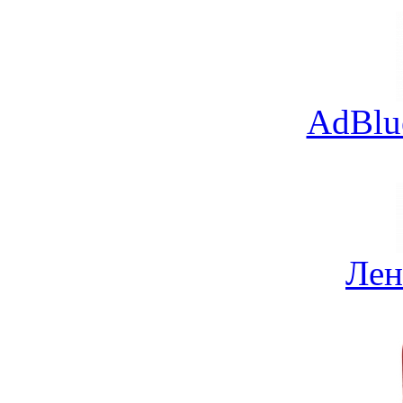
AdBlu
Лен