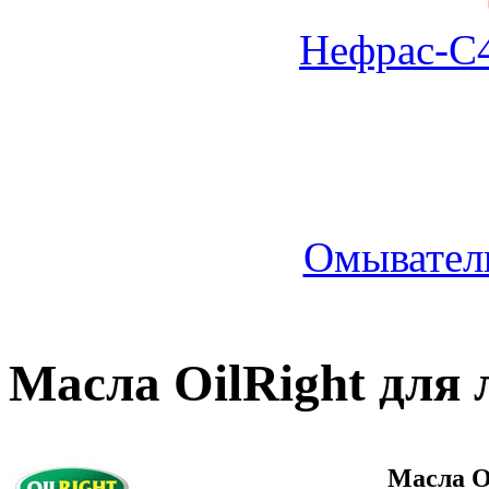
Нефрас-С4
Омыватель
Масла OilRight для
Масла O