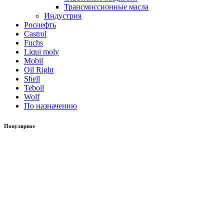
Трансмиссионные масла
Индустрия
Роснефть
Castrol
Fuchs
Liqui moly
Mobil
Oil Right
Shell
Teboil
Wolf
По назначению
Популярное