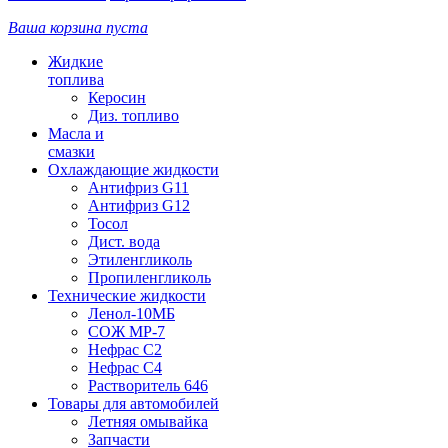
Ваша корзина пуста
Жидкие
топлива
Керосин
Диз. топливо
Масла и
смазки
Охлаждающие жидкости
Антифриз G11
Антифриз G12
Тосол
Дист. вода
Этиленгликоль
Пропиленгликоль
Технические жидкости
Ленол-10МБ
СОЖ МР-7
Нефрас С2
Нефрас С4
Растворитель 646
Товары для автомобилей
Летняя омывайка
Запчасти