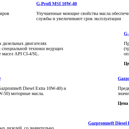
G-Profi MSI 10W-40
диров
Улучшенные моющие свойства масла обеспечив
службы и увеличивают срок эксплуатации
G-
х дизельных двигателях
Пр
и специальной техники ведущих
(т
 масел API CI-4/SL.
оп
Це
0
Gazpr
zpromneft Diesel Extra 10W-40) и
Предн
W-50) моторные масла.
значи
Цена 
Gazpromneft Diesel
х дизелей, со значительно