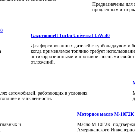
Предназначены для 
продленным интерв
40
Gazpromneft Turbo Universal 15W-40
Для форсированных дизелей с турбонаддувом и б
когда применяемое топливо требует использован
)
антикоррозионными и противоизносными свойств
отложений.
лях автомобилей, работающих в условиях
М
топливе и запыленности.
д
Моторное масло М-10Г2К
 главных и
Масло М-10Г2К подтвержде
.
Американского Инженерног