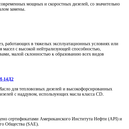
современных мощных и скоростных дизелей, со значительно
алом замены.
ез, работающих в тяжелых эксплуатационных условиях или
ия масел с высокой нейтрализующей способностью,
ами, малой склонностью к образованию всех видов
М-14Д2
асло для тепловозных дизелей и высокофорсированных
изелей с наддувом, использующих масла класса CD.
но сертификатами Американского Института Нефти (API) и
о Общества (SAE).