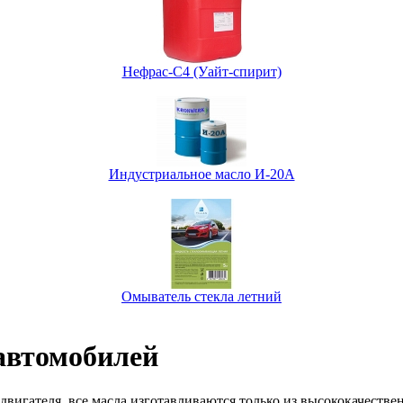
Нефрас-С4 (Уайт-спирит)
Индустриальное масло И-20А
Омыватель стекла летний
автомобилей
двигателя, все масла изготавливаются только из высококачеств